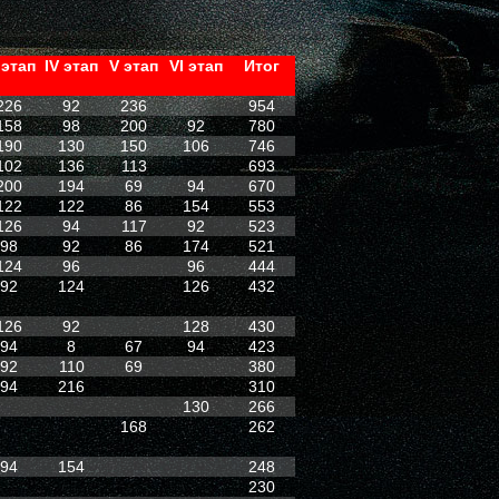
I этап
IV этап
V этап
VI этап
Итог
226
92
236
954
158
98
200
92
780
190
130
150
106
746
102
136
113
693
200
194
69
94
670
122
122
86
154
553
126
94
117
92
523
98
92
86
174
521
124
96
96
444
92
124
126
432
126
92
128
430
94
8
67
94
423
92
110
69
380
94
216
310
130
266
168
262
94
154
248
230