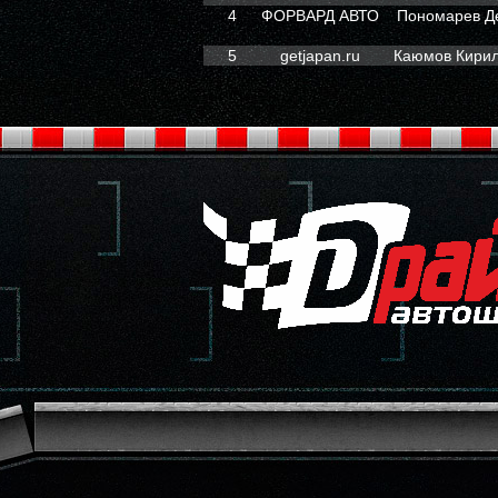
4
ФОРВАРД АВТО
Пономарев Д
5
getjapan.ru
Каюмов Кирил