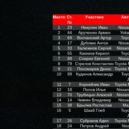
Место
Ст.
Участник
Авт
№
1
23
Никулин Иван
Nissa
2
44
Арутюнян Армен
Yoka
3
69
Волчанский Артур
Toyo
4
17
Дубовик Антон
Nissa
5
33
Калюжнов Сергей
Nissan
6
55
Каюмов Кирилл
Toyo
7
88
Спирин Евгений
Nissa
8
79
Стрелов Константин
Toyota 
9
21
Пономарев Денис
Toyota 
10
99
Кудинов Александр
Toyo
11
7
Корнейчик Иван
Toyota 
12
18
Попов Илья
Nissan
13
70
Трубицын Алексей
Nissan
14
14
Чивчян Владимир
Nissa
15
38
Брылев Ростислав
Ma
16
5
Шааб Глеб
Toyo
17
26
Субраков Адил
Toyota 
18
24
Петров Андрей
Nis