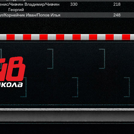
енис/Чивчян Владимир/Чивчян
330
218
Георгий
л/Корнейчик Иван/Попов Илья
248