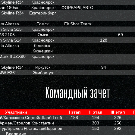
 Skyline R34
Красноярск
san 180sx
Красноярск
ФОРВАРД АВТО
 Skyline R34
Екатеринбург
ta Altezza
Томск
Fit Sbor Team
n Silvia S15
Красноярск
АЗ 2105
Омск
69
n Silvia S14
Красноярск
128
ta Altezza
Ленинск-
Кузнецкий
Mark II JZX90
Красноярск
 Skyline R34
Иркутск
94
MW E36
Экибастуз
Командный зачет
Участники
I этап
II этап
III этап
ий/Калюжнов Сергей/Шааб Глеб
188
194
326
Армен/Стрелов Константин
303
256
тур/Брылев Ростислав/Воронов
150
292
Владимир