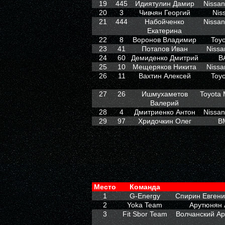
19
445
Идиятулин Дамир
Nissan
20
3
Чивчян Георгий
Nis
21
444
Набойченко
Nissan
Екатерина
22
8
Воронов Владимир
Toyo
23
41
Потапов Иван
Nissa
24
60
Демиденко Дмитрий
В
25
10
Мещеряков Никита
Nissa
26
11
Вахтин Алексей
Toyo
27
26
Ишмухаметов
Toyota 
Валерий
28
4
Дмитриенко Антон
Nissan
29
97
Хридочкин Олег
B
Место
Команда
1
G-Energy
Спирин Евген
2
Yoka Team
Арутюнян 
3
Fit Sbor Team
Волчанский Ар