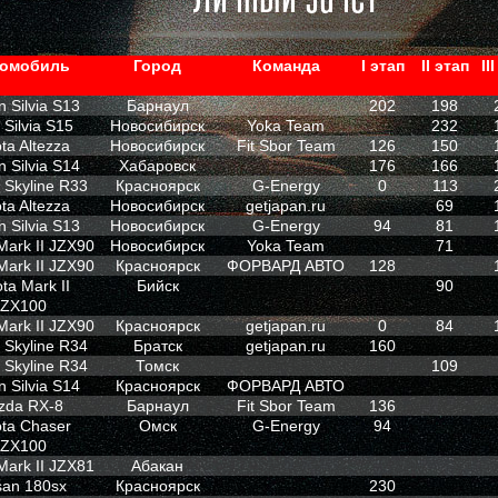
омобиль
Город
Команда
I этап
II этап
II
n Silvia S13
Барнаул
202
198
 Silvia S15
Новосибирск
Yoka Team
232
ta Altezza
Новосибирск
Fit Sbor Team
126
150
n Silvia S14
Хабаровск
176
166
 Skyline R33
Красноярск
G-Energy
0
113
ta Altezza
Новосибирск
getjapan.ru
69
n Silvia S13
Новосибирск
G-Energy
94
81
Mark II JZX90
Новосибирск
Yoka Team
71
Mark II JZX90
Красноярск
ФОРВАРД АВТО
128
ta Mark II
Бийск
90
JZX100
Mark II JZX90
Красноярск
getjapan.ru
0
84
 Skyline R34
Братск
getjapan.ru
160
 Skyline R34
Томск
109
n Silvia S14
Красноярск
ФОРВАРД АВТО
zda RX-8
Барнаул
Fit Sbor Team
136
ta Chaser
Омск
G-Energy
94
JZX100
Mark II JZX81
Абакан
san 180sx
Красноярск
230